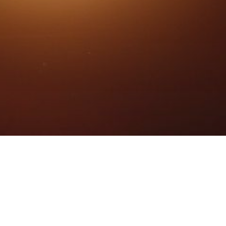
на с учетом аэропортовых сборов. Наличие мест на конкретные даты уточня